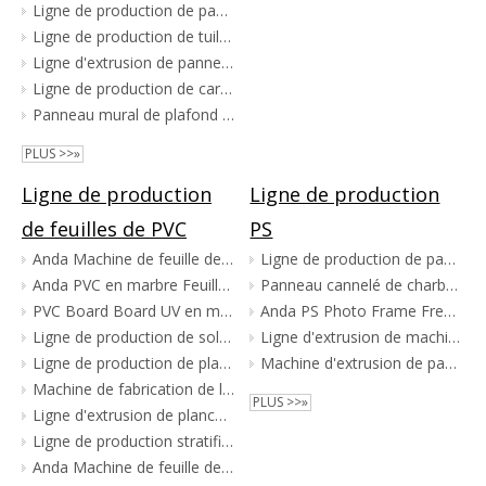
Ligne de production de panneaux muraux en PVC 65/132 à grande vitesse
Ligne de production de tuiles de toiture en PVC composite ASA
Ligne d'extrusion de panneaux de plafond mural en PVC
Ligne de production de carreaux de panneau de plafond UPVC 600
Panneau mural de plafond en PVC complet faisant la ligne de production de machines
PLUS >>»
Ligne de production
Ligne de production
de feuilles de PVC
PS
Anda Machine de feuille de marbre artificielle PVC
Ligne de production de panneaux muraux PS Ligne de production de plaques de grille PS Ligne de production de persiennes PS
Anda PVC en marbre Feuille de production
Panneau cannelé de charbon de bois de machine de fabrication de panneaux PS de machine
PVC Board Board UV en marbre Feuille de production
Anda PS Photo Frame Freed Machine Extrusion Line
Ligne de production de sols SPC
Ligne d'extrusion de machine de fabrication de panneaux cannelés au charbon de bois
Ligne de production de plancher LVT
Machine d'extrusion de panneaux à persiennes PS
Machine de fabrication de la production de plancher SPC
PLUS >>»
Ligne d'extrusion de plancher LVT
Ligne de production stratifiée en PVC
Anda Machine de feuille de marbre PVC