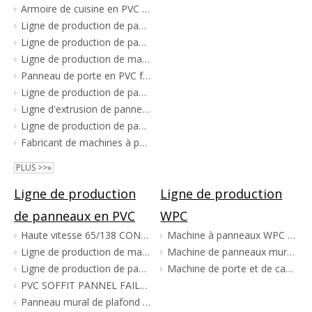
Armoire de cuisine en PVC faisant la machine
Ligne de production de panneaux de rebord de fenêtre en PVC
Ligne de production de panneaux d'armoires en PVC
Ligne de production de machines d'extrusion d'armoires en PVC
Panneau de porte en PVC faisant la machine
Ligne de production de panneaux PVC pour bétail creux
Ligne d'extrusion de panneaux de rebord de fenêtre en PVC
Ligne de production de panneaux de mousse PVC
Fabricant de machines à panneaux de mousse en PVC
PLUS >>»
Ligne de production
Ligne de production
de panneaux en PVC
WPC
Haute vitesse 65/138 CONICAL TWIN VIS PVC PLAND PANNE MALON MAISON FABRICANT MACHINE DE MACHINE
Machine à panneaux WPC et à panneaux de mousse
Ligne de production de machines pour panneaux de parement en PVC
Machine de panneaux muraux WPC
Ligne de production de panneaux muraux en PVC WPC pour le marché indien du Pakistan
Machine de porte et de cadre WPC
PVC SOFFIT PANNEL FAILLEMENT LIGNE D'INTUSTION DE MACHINE
Panneau mural de plafond en PVC faisant la ligne d'extrusion de machine