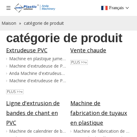
Français
Maison
»
catégorie de produit
catégorie de produit
Extrudeuse PVC
Vente chaude
Machine en plastique jumelle conique d'extrudeuse de feuille de PVC de machine d'extrudeuse de vis de Sjsz 65/138
PLUS >>»
Machine d'extrudeuse de PVC à vis unique
Anda Machine d'extrudeuse de plastique pour panneaux muraux en PVC
Machine d'extrudeuse de PVC à double vis
PLUS >>»
Ligne d'extrusion de
Machine de
bandes de chant en
fabrication de tuyaux
PVC
en plastique
Machine de calendrier de bande de chant en PVC
Machine de fabrication de tuyaux PERT