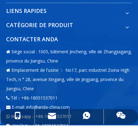
LIENS RAPIDES
CATÉGORIE DE PRODUIT
CONTACTER ANDA
Siège social : 1005, bâtiment Jincheng, ville de Zhangjiagang,

province du Jiangsu, Chine
Emplacement de l'usine ： No17, parc industriel Zoina High

Tech, n ° 28, avenue Xingang, ville de Jingjiang, province du
Jiangsu, Chine
Tél：+86-18051537011

E-mail:
info@anda-china.com

Whatsapp：+86-18051537011
info@anda-china.com
+86-18051537011
+86-18051537011

WeChat：+86-18051537011

ENTRER EN CONTACT