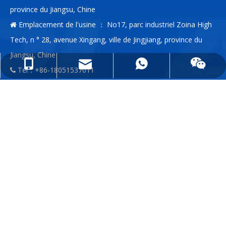
province du Jiangsu, Chine
Emplacement de l'usine ： No17, parc industriel Zoina High

Tech, n ° 28, avenue Xingang, ville de Jingjiang, province du
Jiangsu, Chine
info@anda-china.com
+86-18051537011
+86-18051537011
Tél：+86-18051537011

E-mail:
info@anda-china.com

Whatsapp：+86-18051537011

WeChat：+86-18051537011

ENTRER EN CONTACT