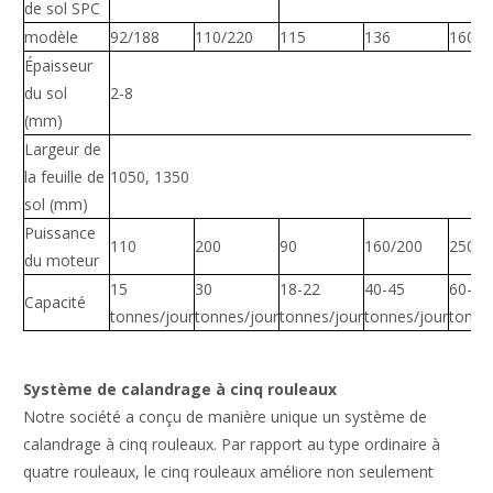
de sol SPC
modèle
92/188
110/220
115
136
160
Épaisseur
du sol
2-8
(mm)
Largeur de
la feuille de
1050, 1350
sol (mm)
Puissance
110
200
90
160/200
250
du moteur
15
30
18-22
40-45
60-65
Capacité
tonnes/jour
tonnes/jour
tonnes/jour
tonnes/jour
tonne
Système de calandrage à cinq rouleaux
Notre société a conçu de manière unique un système de
calandrage à cinq rouleaux. Par rapport au type ordinaire à
quatre rouleaux, le cinq rouleaux améliore non seulement