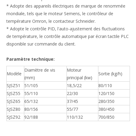
* Adopte des appareils électriques de marque de renommée
mondiale, tels que le moteur Semens, le contrôleur de
température Omron, le contacteur Schneider.
* Adopte le contrôle PID, l'auto-ajustement des fluctuations
de température, le contrôle automatique par écran tactile PLC
disponible sur commande du client.
Paramètre technique:
Diamètre de vis
Moteur
Modèle
Sortie (kg/h)
(mm)
principal (kw)
SJSZ51
51/105
18,5/22
80/110
SJSZ55
55/110
22/30
120/150
SJSZ65
65/132
37/45
280/350
SJSZ80
80/156
55/77
380/450
SJSZ92
92/188
110/132
700/850