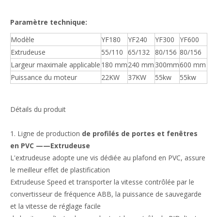
Paramètre technique:
Modèle
YF180
YF240
YF300
YF600
Extrudeuse
55/110
65/132
80/156
80/156
Largeur maximale applicable
180 mm
240 mm
300mm
600 mm
Puissance du moteur
22KW
37KW
55kw
55kw
Détails du produit
1. Ligne de production
de profilés de portes et fenêtres
en
PVC
——Extrudeuse
L'extrudeuse adopte une vis dédiée au plafond en PVC, assure
le meilleur effet de plastification
Extrudeuse Speed et transporter la vitesse contrôlée par le
convertisseur de fréquence ABB, la puissance de sauvegarde
et la vitesse de réglage facile