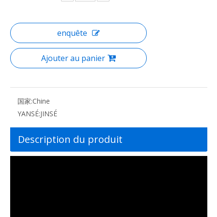
enquête
Ajouter au panier
国家:
Chine
YANSÉ:
JINSÉ
Description du produit