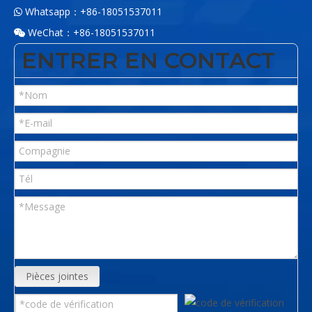
Whatsapp：+86-18051537011

WeChat：+86-18051537011

ENTRER EN CONTACT
Pièces jointes