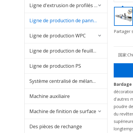
Ligne d'extrusion de profilés en PVC
Ligne de production de panneaux en PVC
Partager s
Ligne de production WPC
Ligne de production de feuilles de PVC
国家:
Ch
Ligne de production PS
Système centralisé de mélange et d'alimentation
Bardage 
décoration
Machine auxiliaire
d'autres m
poudre de C
Machine de finition de surface
du revête
supérieur
Des pièces de rechange
longtemps 