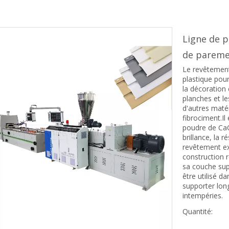
Ligne de 
de pareme
Le revêtement
plastique pour
la décoration 
planches et le
d'autres maté
fibrociment.Il
poudre de CaCO
brillance, la r
revêtement ex
construction r
sa couche sup
être utilisé d
supporter long
intempéries.
Quantité: