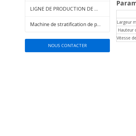
Param
LIGNE DE PRODUCTION DE PANNEAU MURAL EN PVC WPC pour le marché indien du Pakistan
Largeur m
Machine de stratification de panneaux muraux en PVC
Hauteur 
Vitesse d
NOUS CONTACTER