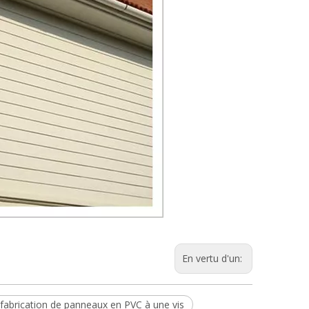
En vertu d'un:
fabrication de panneaux en PVC à une vis