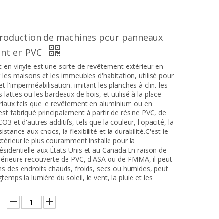
production de machines pour panneaux
nt en PVC
 en vinyle est une sorte de revêtement extérieur en
 les maisons et les immeubles d'habitation, utilisé pour
et l'imperméabilisation, imitant les planches à clin, les
s lattes ou les bardeaux de bois, et utilisé à la place
riaux tels que le revêtement en aluminium ou en
 est fabriqué principalement à partir de résine PVC, de
3 et d'autres additifs, tels que la couleur, l'opacité, la
ésistance aux chocs, la flexibilité et la durabilité.C'est le
térieur le plus couramment installé pour la
ésidentielle aux États-Unis et au Canada.En raison de
érieure recouverte de PVC, d'ASA ou de PMMA, il peut
ans des endroits chauds, froids, secs ou humides, peut
temps la lumière du soleil, le vent, la pluie et les