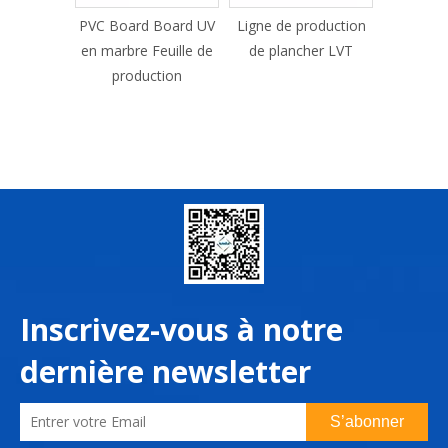
 Board UV
Ligne de production
Machine de platelage
Machine 
euille de
de plancher LVT
WPC
du profil
tion
de fen
Inscrivez-vous à notre
dernière newsletter
S’abonner