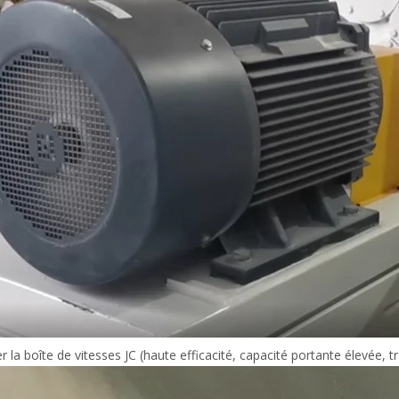
r la boîte de vitesses JC (haute efficacité, capacité portante élevée,