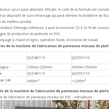
isseur caco3 peut atteindre 300 phr, le coût de la formule est consid
d'un dispositif de suivi infrarouge qui peut éliminer le problème de flu
n du meilleur produit.
mation d'énergie inférieure, il peut économiser 25 à 30 % de consomm
igne de production de plafonds en PVC.
rquage à chaud en ligne, opération facile, économie de travail.
es de la machine de fabrication de panneaux muraux de plafo
SJSZ48/113
SJSZ55/110
argeur
150mm-250mm
250mm-350mm
se
SJSZ48/113
SJSZ55/110
par 24h
2
2
>800m
>1200m
ils de la machine de fabrication de panneaux muraux de plafo
e de fabrication de panneaux muraux en PVC - extrudeuse