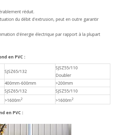
érablement réduit.
ctuation du débit d'extrusion, peut en outre garantir
ation d'énergie électrique par rapport à la plupart
nd en PVC :
SJSZ55/110
SJSZ65/132
Doubler
400mm-600mm
>200mm
SJSZ65/132
SJSZ55/110
2
2
>1600m
>1600m
nd en PVC :