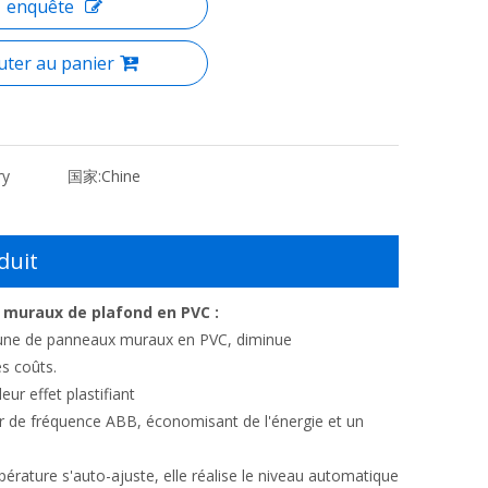
enquête
uter au panier
ry
国家:
Chine
duit
x muraux de plafond en PVC :
mmune de panneaux muraux en PVC, diminue
es coûts.
ur effet plastifiant
eur de fréquence ABB, économisant de l'énergie et un
pérature s'auto-ajuste, elle réalise le niveau automatique