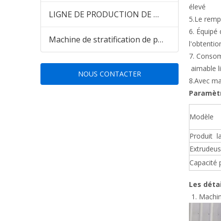
élevé
LIGNE DE PRODUCTION DE PANNEAU MURAL EN PVC WPC pour le marché indien du Pakistan
5.Le rempl
6. Équipé 
Machine de stratification de panneaux muraux en PVC
l'obtentio
7. Consom
aimable l
NOUS CONTACTER
8.Avec ma
Paramètr
Modèle
Produit l
Extrudeu
Capacité 
Les déta
Machin