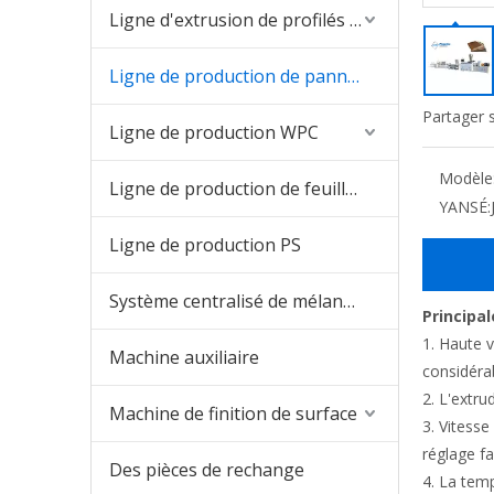
Ligne d'extrusion de profilés en PVC
Ligne de production de panneaux en PVC
Partager s
Ligne de production WPC
Modèle
Ligne de production de feuilles de PVC
YANSÉ:
Ligne de production PS
Système centralisé de mélange et d'alimentation
Principa
1. Haute 
Machine auxiliaire
considérab
2. L'extru
Machine de finition de surface
3. Vitesse
réglage fa
Des pièces de rechange
4. La temp