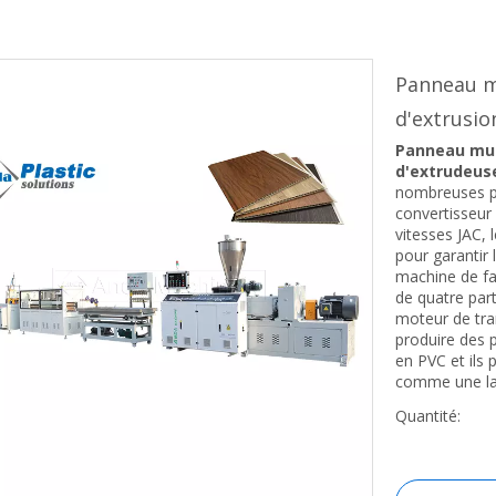
Panneau mu
d'extrusi
Panneau mura
d'extrudeus
nombreuses p
convertisseur
vitesses JAC, 
pour garantir 
machine de f
de quatre part
moteur de tra
produire des
en PVC et ils 
comme une la
Quantité: