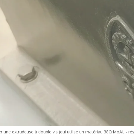
r une extrudeuse à double vis (qui utilise un matériau 38CrMoAL - rés