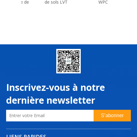
euille de
de sols LVT
WPC
de profil
tion
de fen
Inscrivez-vous à notre
dernière newsletter
S’abonner
LIENS RAPIDES