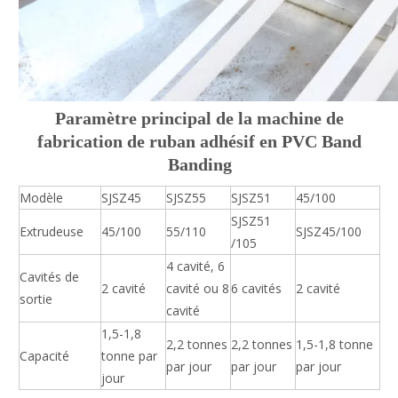
Paramètre principal de
la
machine de
fabrication de ruban adhésif en PVC Band
Banding
Modèle
SJSZ45
SJSZ55
SJSZ51
45/100
SJSZ51
Extrudeuse
45/100
55/110
SJSZ45/100
/105
4 cavité, 6
Cavités de
2 cavité
cavité ou 8
6 cavités
2 cavité
sortie
cavité
1,5-1,8
2,2 tonnes
2,2 tonnes
1,5-1,8 tonne
Capacité
tonne par
par jour
par jour
par jour
jour