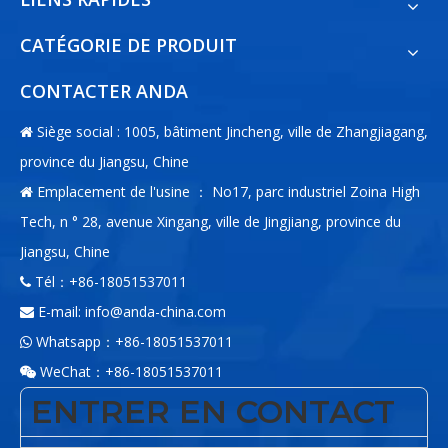
CATÉGORIE DE PRODUIT
CONTACTER ANDA
Siège social : 1005, bâtiment Jincheng, ville de Zhangjiagang,

province du Jiangsu, Chine
Emplacement de l'usine ： No17, parc industriel Zoina High

Tech, n ° 28, avenue Xingang, ville de Jingjiang, province du
Jiangsu, Chine
Tél：+86-18051537011

E-mail:
info@anda-china.com

Whatsapp：+86-18051537011

WeChat：+86-18051537011

ENTRER EN CONTACT