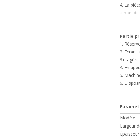
4. La pièc
temps de 
Partie pr
1. Réserv
2. Écran t
3.étagère 
4. En appu
5. Machin
6. Disposi
Paramètr
Modèle
Largeur de
Épaisseur 