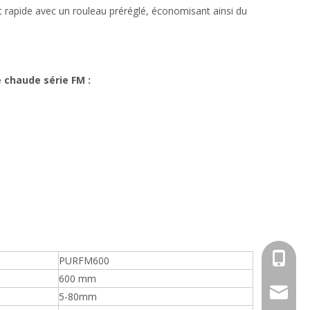
t rapide avec un rouleau préréglé, économisant ainsi du
e chaude série FM :
+86-18
PURFM600
600 mm
info@an
5-80mm