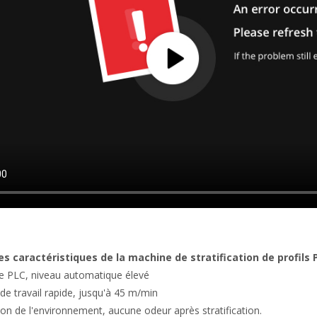
es caractéristiques de la machine de stratification de profils 
le PLC, niveau automatique élevé
 de travail rapide, jusqu'à 45 m/min
ion de l'environnement, aucune odeur après stratification.