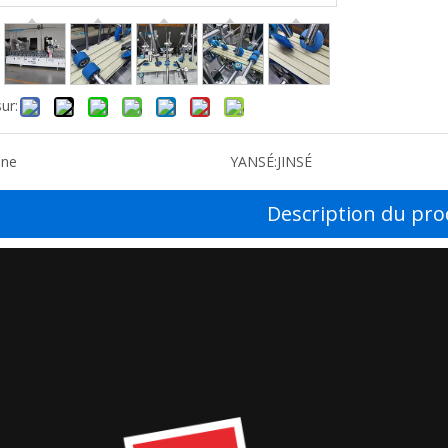
ur:
ine
YANSÉ:
JINSÉ
Description du pro