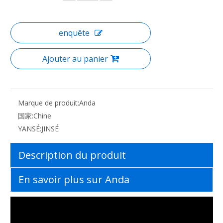
enquête
Ajouter au panier
Marque de produit:
Anda
国家:
Chine
YANSÉ:
JINSÉ
Description du produit
En savoir plus sur Anda