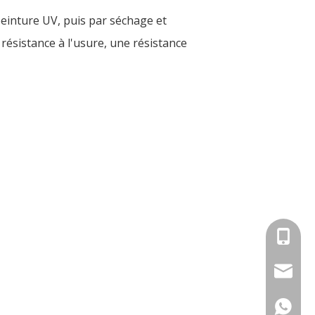
peinture UV, puis par séchage et
 résistance à l'usure, une résistance
+86-18
info@an
+86-18