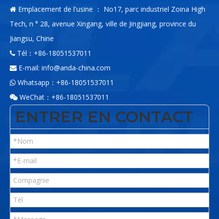
Emplacement de l'usine ： No17, parc industriel Zoina High

Tech, n ° 28, avenue Xingang, ville de Jingjiang, province du
Jiangsu, Chine
Tél：+86-18051537011

E-mail:
info@anda-china.com

Whatsapp：+86-18051537011

WeChat：+86-18051537011

ENTRER EN CONTACT