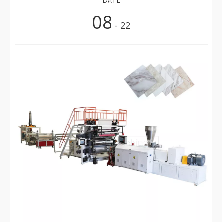
DATE
08
- 22