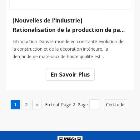
[Nouvelles de l'industrie]
Rationalisation de la production de panneaux en marbre PVC avec lignes de fabrication avancées
Introduction Dans le monde en constante évolution de
la construction et de la décoration intérieure, la
demande de matériaux de haute qualité est
constamment en augmentation. L'un de ces matériaux
qui a gagné en popularité est le panneau de marbre PVC.
En Savoir Plus
Ces panneaux offrent l'attrait esthétique du marbre tout
en étant rentable
1
2
»
En tout Page 2 Page
Certitude