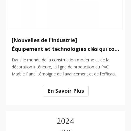
[Nouvelles de l'industrie]
Équipement et technologies clés qui composent une ligne de production de panneaux en marbre PVC
Dans le monde de la construction moderne et de la
décoration intérieure, la ligne de production du PVC
Marble Panel témoigne de l'avancement et de l'efficacité
technologiques. Cette ligne de production sophistiquée
est responsable de la création de panneaux de marbre
En Savoir Plus
PVC de haute qualité qui imitent l'apparition du marbre
naturel,
2024