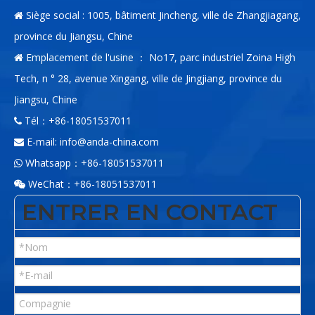
Siège social : 1005, bâtiment Jincheng, ville de Zhangjiagang,

province du Jiangsu, Chine
Emplacement de l'usine ： No17, parc industriel Zoina High

Tech, n ° 28, avenue Xingang, ville de Jingjiang, province du
Jiangsu, Chine
Tél：+86-18051537011

E-mail:
info@anda-china.com

Whatsapp：+86-18051537011

WeChat：+86-18051537011

ENTRER EN CONTACT