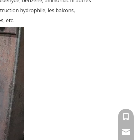
aldéhyde, benzène, ammoniac ni autres
truction hydrophile, les balcons,
s, etc.
+86-18
info@an