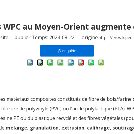
 WPC au Moyen-Orient augmente d
site publier Temps: 2024-08-22 origine:
https://en.wikip
enquête
s matériaux composites constitués de fibre de bois/farine d
 chlorure de polyvinyle (PVC) ou l'acide polylactique (PLA).
résine PE ou du plastique recyclé et des fibres végétales (poud
 de
mélange, granulation, extrusion, calibrage, soutira