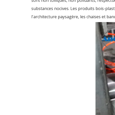
sont non toxiques, non polluants, respect
substances nocives. Les produits bois-plasti
l'architecture paysagère, les chaises et banc