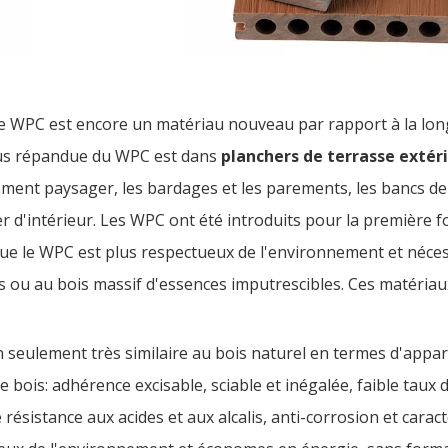
le WPC est encore un matériau nouveau par rapport à la lon
 plus répandue du WPC est dans
planchers de terrasse extér
ement paysager, les bardages et les parements, les bancs de p
er d'intérieur. Les WPC ont été introduits pour la première 
ue le WPC est plus respectueux de l'environnement et nécess
rs ou au bois massif d'essences imputrescibles. Ces matéria
n seulement très similaire au bois naturel en termes d'appa
bois: adhérence excisable, sciable et inégalée, faible taux 
 résistance aux acides et aux alcalis, anti-corrosion et carac