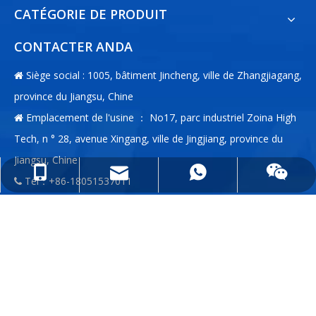
CATÉGORIE DE PRODUIT
CONTACTER ANDA
Siège social : 1005, bâtiment Jincheng, ville de Zhangjiagang,

province du Jiangsu, Chine
Emplacement de l'usine ： No17, parc industriel Zoina High

Tech, n ° 28, avenue Xingang, ville de Jingjiang, province du
Jiangsu, Chine
info@anda-china.com
+86-18051537011
+86-18051537011
Tél：+86-18051537011

E-mail:
info@anda-china.com

Whatsapp：+86-18051537011

WeChat：+86-18051537011

ENTRER EN CONTACT