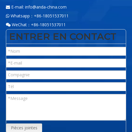
E-mail:
info@anda-china.com

Whatsapp：+86-18051537011

WeChat：+86-18051537011

ENTRER EN CONTACT
Pièces jointes