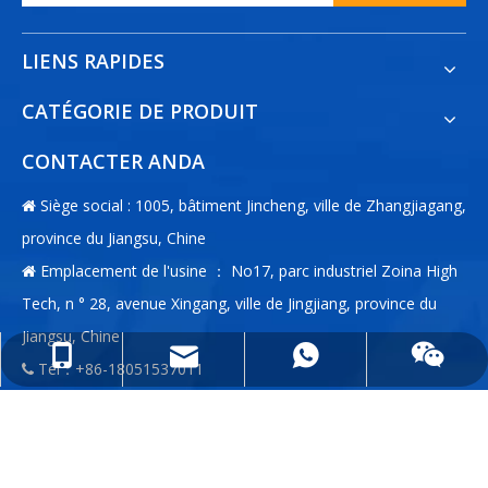
LIENS RAPIDES
CATÉGORIE DE PRODUIT
CONTACTER ANDA
Siège social : 1005, bâtiment Jincheng, ville de Zhangjiagang,

province du Jiangsu, Chine
Emplacement de l'usine ： No17, parc industriel Zoina High

Tech, n ° 28, avenue Xingang, ville de Jingjiang, province du
Jiangsu, Chine
info@anda-china.com
+86-18051537011
+86-18051537011
Tél：+86-18051537011

E-mail:
info@anda-china.com

Whatsapp：+86-18051537011

WeChat：+86-18051537011
