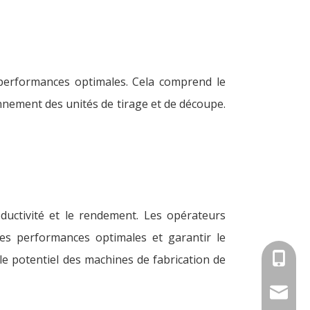
 performances optimales. Cela comprend le
onnement des unités de tirage et de découpe.
uctivité et le rendement. Les opérateurs
des performances optimales et garantir le
+86-18
le potentiel des machines de fabrication de
info@an