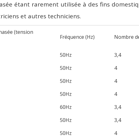
iphasée étant rarement utilisée à des fins domesti
triciens et autres techniciens.
phasée (tension
Fréquence (Hz)
Nombre de f
50Hz
3,4
50Hz
4
50Hz
4
50Hz
4
60Hz
3,4
50Hz
3,4
50Hz
4