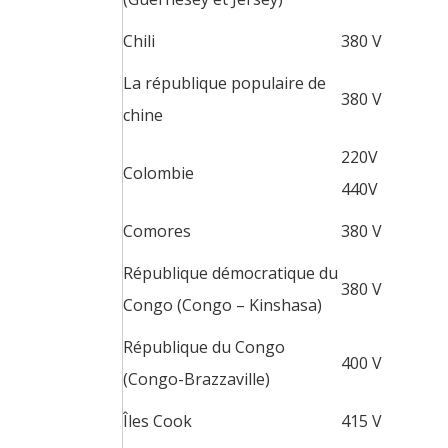
Chili
380 V
La république populaire de
380 V
chine
220V
Colombie
440V
Comores
380 V
République démocratique du
380 V
Congo (Congo – Kinshasa)
République du Congo
400 V
(Congo-Brazzaville)
Îles Cook
415 V