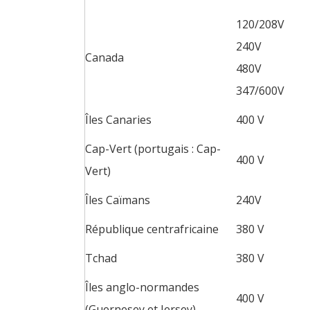
120/208V
240V
Canada
480V
347/600V
Îles Canaries
400 V
Cap-Vert (portugais : Cap-
400 V
Vert)
Îles Caïmans
240V
République centrafricaine
380 V
Tchad
380 V
Îles anglo-normandes
400 V
(Guernesey et Jersey)