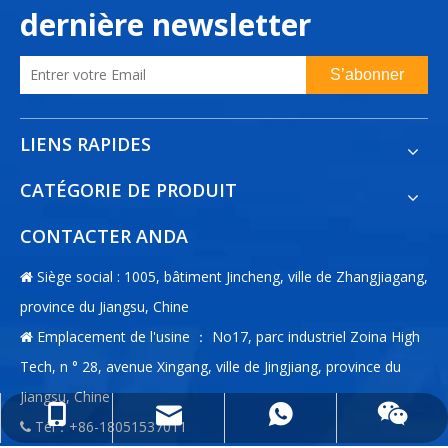
dernière newsletter
S’abonner
LIENS RAPIDES
CATÉGORIE DE PRODUIT
CONTACTER ANDA
Siège social : 1005, bâtiment Jincheng, ville de Zhangjiagang,

province du Jiangsu, Chine
Emplacement de l'usine ： No17, parc industriel Zoina High

Tech, n ° 28, avenue Xingang, ville de Jingjiang, province du
Jiangsu, Chine
info@anda-china.com
+86-18051537011
+86-18051537011
Tél：+86-18051537011
