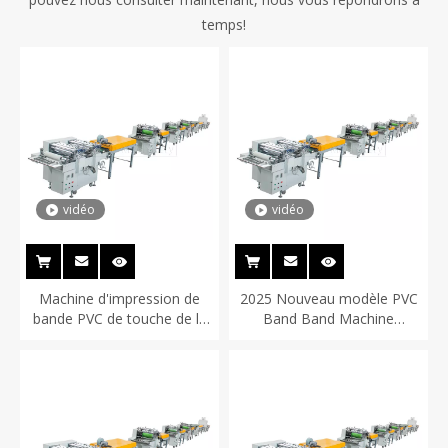
temps!
vidéo
vidéo
Machine d'impression de
2025 Nouveau modèle PVC
bande PVC de touche de la
Band Band Machine
peau en pvc
d'impression Skin Soft
Touch Toung PvC Edge
Band Printing and UV
revalling Machine