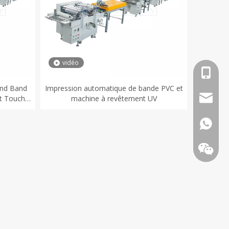
vidéo
+86-18
nd Band
Impression automatique de bande PVC et
info@an
ft Touch
machine à revêtement UV
g and UV
+86-18