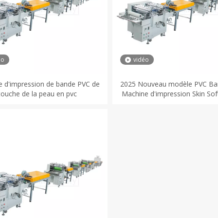
éo
vidéo
 d'impression de bande PVC de
2025 Nouveau modèle PVC Ba
touche de la peau en pvc
Machine d'impression Skin So
Toung PvC Edge Band Printin
revalling Machine