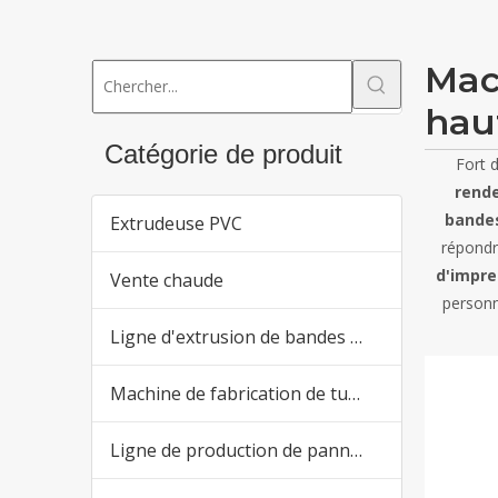
Mac
hau
Catégorie de produit
Fort 
rend
bandes
Extrudeuse PVC
répondr
d'impre
Vente chaude
personn
Ligne d'extrusion de bandes de chant en PVC
Machine de fabrication de tuyaux en plastique
Ligne de production de panneaux en PVC