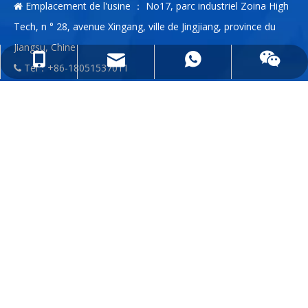
Emplacement de l'usine ： No17, parc industriel Zoina High

Tech, n ° 28, avenue Xingang, ville de Jingjiang, province du
Jiangsu, Chine
info@anda-china.com
+86-18051537011
+86-18051537011
Tél：+86-18051537011

E-mail:
info@anda-china.com

Whatsapp：+86-18051537011

WeChat：+86-18051537011

ENTRER EN CONTACT