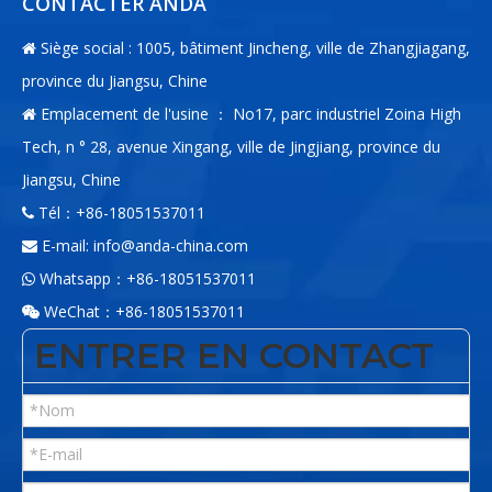
CONTACTER ANDA
Siège social : 1005, bâtiment Jincheng, ville de Zhangjiagang,

province du Jiangsu, Chine
Emplacement de l'usine ： No17, parc industriel Zoina High

Tech, n ° 28, avenue Xingang, ville de Jingjiang, province du
Jiangsu, Chine
Tél：+86-18051537011

E-mail:
info@anda-china.com

Whatsapp：+86-18051537011

WeChat：+86-18051537011

ENTRER EN CONTACT