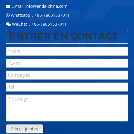
E-mail:
info@anda-china.com

Whatsapp：+86-18051537011

WeChat：+86-18051537011

ENTRER EN CONTACT
Pièces jointes