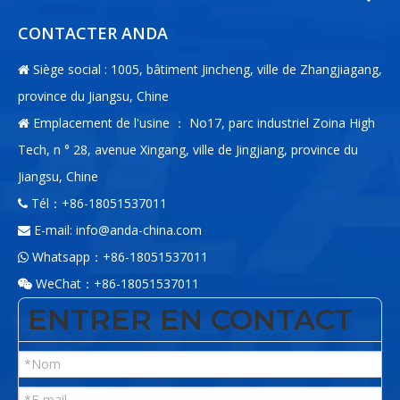
CONTACTER ANDA
Siège social : 1005, bâtiment Jincheng, ville de Zhangjiagang,

province du Jiangsu, Chine
Emplacement de l'usine ： No17, parc industriel Zoina High

Tech, n ° 28, avenue Xingang, ville de Jingjiang, province du
Jiangsu, Chine
Tél：+86-18051537011

E-mail:
info@anda-china.com

Whatsapp：+86-18051537011

WeChat：+86-18051537011

ENTRER EN CONTACT