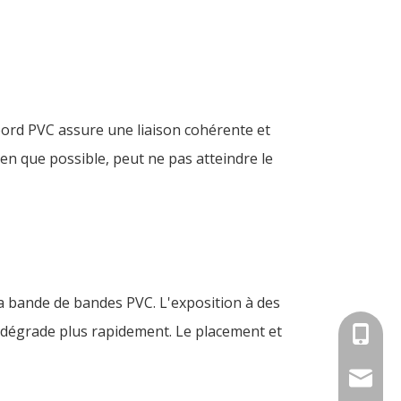
 bord PVC assure une liaison cohérente et
ien que possible, peut ne pas atteindre le
la bande de bandes PVC. L'exposition à des
se dégrade plus rapidement. Le placement et
+86-18
info@an