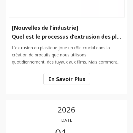
[Nouvelles de l'industrie]
Quel est le processus d’extrusion des plastiques ?
L'extrusion du plastique joue un rôle crucial dans la
création de produits que nous utilisons
quotidiennement, des tuyaux aux films. Mais comment
fonctionne ce processus ? Pourquoi est-il indispensable
dans la fabrication ? Dans cet article, nous explorerons
En Savoir Plus
le processus d'extrusion des plastiques, ses composants
clés et la manière dont il crée des produits aux formes
cohérentes. Vous découvrirez également le rôle des
additifs et les avantages de l'extrusion dans des secteurs
2026
tels que l'emballage, la construction et le secteur
médical.
DATE