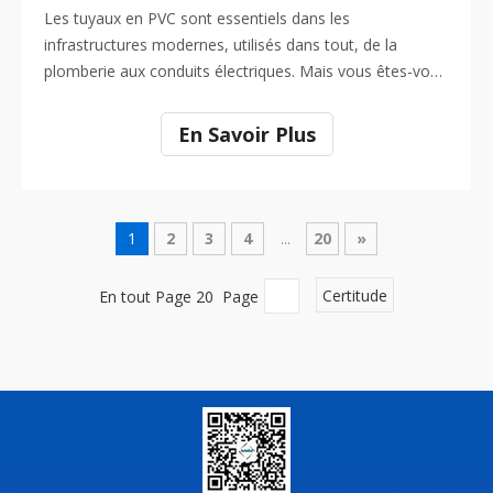
Les tuyaux en PVC sont essentiels dans les
infrastructures modernes, utilisés dans tout, de la
plomberie aux conduits électriques. Mais vous êtes-vous
déjà demandé comment ils sont fabriqués ? Le
processus de production des tuyaux en PVC, appelé
En Savoir Plus
extrusion, est la clé de leur durabilité et de leur
polyvalence. Dans cet article, nous explorerons les
étapes de l'extrusion des tuyaux en PVC et comment ce
processus garantit des produits cohérents et de haute
1
2
3
4
...
20
»
qualité. Vous comprendrez mieux pourquoi l’extrusion
est cruciale pour produire des tuyaux en PVC fiables et
En tout Page 20 Page
Certitude
durables.