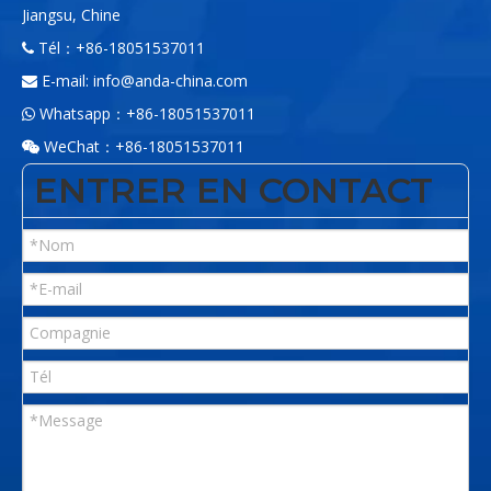
Jiangsu, Chine
Tél：+86-18051537011

E-mail:
info@anda-china.com

Whatsapp：+86-18051537011

WeChat：+86-18051537011

ENTRER EN CONTACT