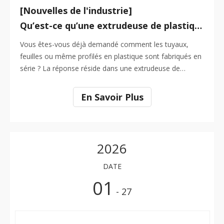
[Nouvelles de l'industrie]
Qu’est-ce qu’une extrudeuse de plastique ?
Vous êtes-vous déjà demandé comment les tuyaux,
feuilles ou même profilés en plastique sont fabriqués en
série ? La réponse réside dans une extrudeuse de
plastique. Cet équipement essentiel est utilisé pour faire
fondre le plastique brut et le façonner en formes
En Savoir Plus
continues. Dans des secteurs allant de la construction à
l’emballage, les extrudeuses de plastique jouent un rôle
essentiel dans la création d’une grande variété de
produits.
2026
DATE
01
- 27