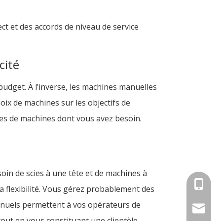
ect et des accords de niveau de service
cité
udget. À l’inverse, les machines manuelles
oix de machines sur les objectifs de
ies de machines dont vous avez besoin.
oin de scies à une tête et de machines à
+86-18
a flexibilité. Vous gérez probablement des
anuels permettent à vos opérateurs de
info@an
tout en vous constituant une clientèle