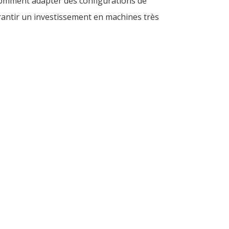
 comment adapter des configurations de
antir un investissement en machines très