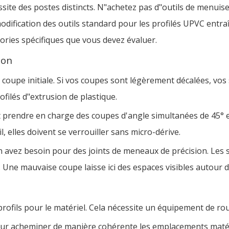
site des postes distincts. N"achetez pas d"outils de menuis
ification des outils standard pour les profilés UPVC entraî
gories spécifiques que vous devez évaluer.
ion
 coupe initiale. Si vos coupes sont légèrement décalées, vo
filés d"extrusion de plastique.
prendre en charge des coupes d'angle simultanées de 45° et 
l, elles doivent se verrouiller sans micro-dérive.
 avez besoin pour des joints de meneaux de précision. Les sc
Une mauvaise coupe laisse ici des espaces visibles autour de
rofils pour le matériel. Cela nécessite un équipement de rou
our acheminer de manière cohérente les emplacements matéri