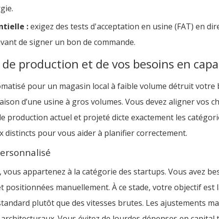
gie.
tielle :
exigez des tests d'acceptation en usine (FAT) en dir
 avant de signer un bon de commande.
e de production et de vos besoins en capa
isé pour un magasin local à faible volume détruit votre b
vraison d’une usine à gros volumes. Vous devez aligner vos ch
e production actuel et projeté dicte exactement les catégor
x distincts pour vous aider à planifier correctement.
personnalisé
, vous appartenez à la catégorie des startups. Vous avez bes
 positionnées manuellement. À ce stade, votre objectif est l
standard plutôt que des vitesses brutes. Les ajustements m
 architecturaux. Vous évitez de lourdes dépenses en capital 