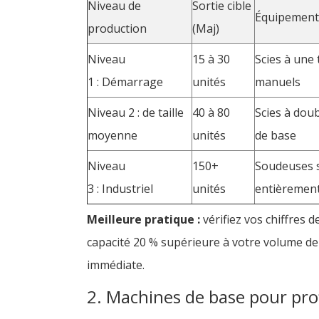
Niveau de
Sortie cible
Équipement
production
(Maj)
Niveau
15 à 30
Scies à une
1 : Démarrage
unités
manuels
Niveau 2 : de taille
40 à 80
Scies à dou
moyenne
unités
de base
Niveau
150+
Soudeuses s
3 : Industriel
unités
entièremen
Meilleure pratique :
vérifiez vos chiffres 
capacité 20 % supérieure à votre volume de
immédiate.
2. Machines de base pour pro