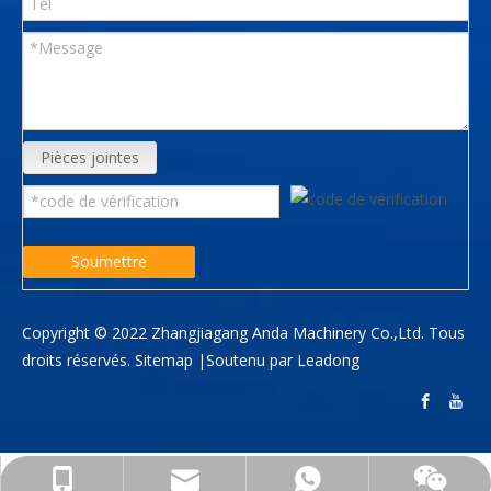
Pièces jointes
Soumettre
Copyright © 2022 Zhangjiagang Anda Machinery Co.,Ltd. Tous
droits réservés.
Sitemap
|Soutenu par
Leadong
info@anda-china.com
+86-18051537011
+86-18051537011