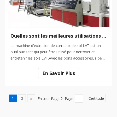
Quelles sont les meilleures utilisations pour une machine d'extrusion de carreaux de sol Lvt ?
La machine d'extrusion de carreaux de sol LVT est un
outil puissant qui peut être utilisé pour nettoyer et
entretenir les sols LVT.Avec les bons accessoires, il peut
également être utilisé pour polir et cirer les sols pour
une finition de haute qualité.Si vous cherchez un moyen
En Savoir Plus
de garder vos sols LVT à leur meilleur, le sol LVT
1
2
»
En tout Page 2 Page
Certitude