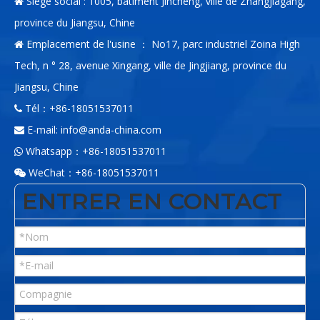
Siège social : 1005, bâtiment Jincheng, ville de Zhangjiagang,

province du Jiangsu, Chine
Emplacement de l'usine ： No17, parc industriel Zoina High

Tech, n ° 28, avenue Xingang, ville de Jingjiang, province du
Jiangsu, Chine
Tél：+86-18051537011

E-mail:
info@anda-china.com

Whatsapp：+86-18051537011

WeChat：+86-18051537011

ENTRER EN CONTACT