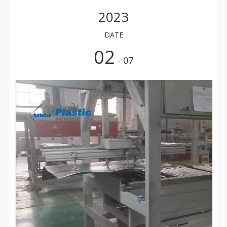
2023
DATE
02
- 07