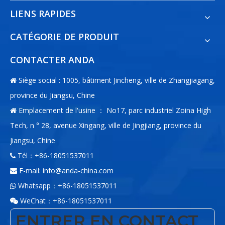
LIENS RAPIDES
CATÉGORIE DE PRODUIT
CONTACTER ANDA
Siège social : 1005, bâtiment Jincheng, ville de Zhangjiagang,

province du Jiangsu, Chine
Emplacement de l'usine ： No17, parc industriel Zoina High

Tech, n ° 28, avenue Xingang, ville de Jingjiang, province du
Jiangsu, Chine
Tél：+86-18051537011

E-mail:
info@anda-china.com

Whatsapp：+86-18051537011

WeChat：+86-18051537011

ENTRER EN CONTACT